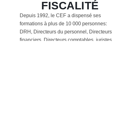
FISCALITÉ
Depuis 1992, le CEF a dispensé ses
formations à plus de 10 000 personnes:
DRH, Directeurs du personnel, Directeurs
financiers, Directeurs comptables, juristes
d’entreprises et fiscalistes.
Le CEF, en raison de la qualité de ses
prestations, a su se positionner auprès
d’entreprises françaises, européennes et
internationales.
Le CEF dispense des formations inter-
entreprises et des formations intra-
entreprises adaptées à vos besoins.
Pour tout renseignement sur nos différentes
formules de formations, n’hésitez pas à nous
contacter au :
01 45 03 60 60